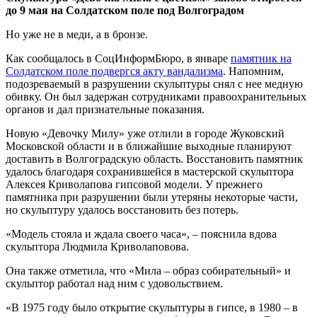
до 9 мая на Солдатском поле под Волгоградом
Но уже не в меди, а в бронзе.
Как сообщалось в СоцИнформБюро, в январе
памятник на
Солдатском поле подвергся акту вандализма
. Напомним,
подозреваемый в разрушении скульптуры снял с нее медную
обивку. Он был задержан сотрудниками правоохранительных
органов и дал признательные показания.
Новую «Девочку Милу» уже отлили в городе Жуковский
Московской области и в ближайшие выходные планируют
доставить в Волгоградскую область. Восстановить памятник
удалось благодаря сохранившейся в мастерской скульптора
Алексея Криволапова гипсовой модели. У прежнего
памятника при разрушении были утеряны некоторые части,
но скульптуру удалось восстановить без потерь.
«Модель стояла и ждала своего часа», – пояснила вдова
скульптора Людмила Криволаповова.
Она также отметила, что «Мила – образ собирательный» и
скульптор работал над ним с удовольствием.
«В 1975 году было открытие скульптуры в гипсе, в 1980 – в