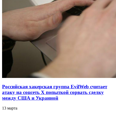
Российская хакерская группа EvilWeb считает
атаку на соцсеть Х попыткой сорвать сделку
между США и Украиной
13 марта