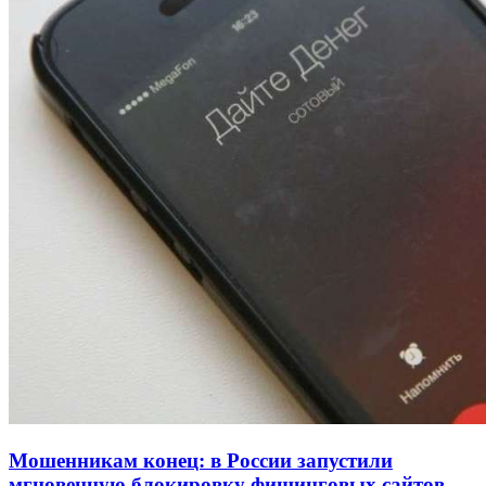
Волгоградские вузы в топе зарплатного
рейтинга: ВолгГТУ и ВолгГМУ вошли в топ‑15
для химической отрасли и фармацевтики
18:39
В Красноармейском районе Волгограда стартует
конкурс на ремонт моста через Волго‑Донской
судоходный канал
12:28
Фестиваль #ТриЧетыре в Волгограде пройдёт
11–13 сентября в рамках Года единства народов
России
Все новости
Мошенникам конец: в России запустили
мгновенную блокировку фишинговых сайтов