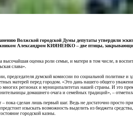
ранению Волжской городской Думы депутаты утвердили эскиз
дожником Александром КИЯНЕНКО – две птицы, закрывающие
а высочайшая оценка роли семьи, и матери в том числе, в восп
ская слава».
и, председателя думской комиссии по социальной политике и 
етных матерей перед городом. «Это дань нашего общего уваже
о многих регионах и муниципалитетах нашей страны. И это прек
анительницы домашнего очага и семейных традиций», – отметил
– пока сделан лишь первый шаг. Ведь не достаточно просто при
 предстоит изыскать возможность выделить из бюджета средств
состояние городской казны.