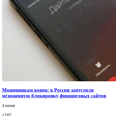
12:39
Сладкий праздник в Волгограде: в Центральном
парке прошёл фестиваль „Арбузный переполох“
15:10
Волгоградские компании нарастили экспорт:
заключены контракты на 3,6 млн долларов
Все новости
Мошенникам конец: в России запустили
мгновенную блокировку фишинговых сайтов
4 июня
13:07