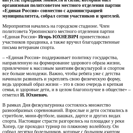
организован политсоветом местного отделения партии
«Единая Россия» совместно с администрацией
муниципалитета, собрал сотни участников и зрителей.
Мероприятия начались на городском стадионе. Член
политсовета Урюпинского местного отделения партии
«Единая Россия»
Игорь ЮХНЕВИЧ
приветствовал
участников праздника, а также вручил благодарственные
письма ветеранам спорта.
– «Единая Россия» поддерживает политику государства,
направленную на формирование здорового образа жизни,
привлечение к массовым занятиям физкультурой и спортом
все больше молодежи. Важно, чтобы ребята уже с детства
начинали развивать и укреплять свою физическую форму,
ведь здоровый образ жизни – это в свою очередь и крепкая
семья, и здоровые дети, и в целом благополучие в обществе» –
отметил
И. Юхневич.
В рамках Дня физкультурника состоялось множество
разнообразных соревнований. Взрослые и дети состязались в
стритболе, мини-футболе, шашках, дартсе и других видах
спорта. Настоящие страсти разгорелись на площадке у реки
Хопер, где проходил турнир по пляжному волейболу. Он
собрал десятки болельщиков, которые с большим азартом