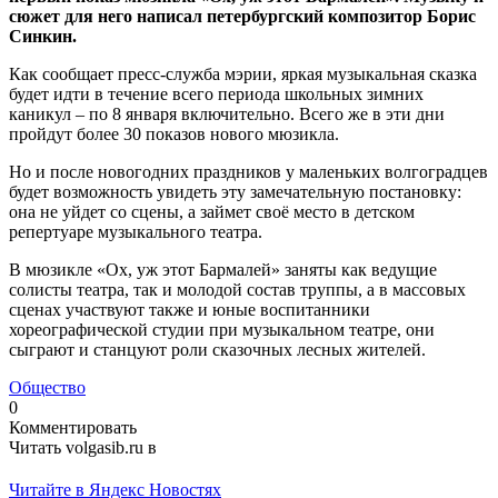
сюжет для него написал петербургский композитор Борис
Синкин.
Как сообщает пресс-служба мэрии, яркая музыкальная сказка
будет идти в течение всего периода школьных зимних
каникул – по 8 января включительно. Всего же в эти дни
пройдут более 30 показов нового мюзикла.
Но и после новогодних праздников у маленьких волгоградцев
будет возможность увидеть эту замечательную постановку:
она не уйдет со сцены, а займет своё место в детском
репертуаре музыкального театра.
В мюзикле «Ох, уж этот Бармалей» заняты как ведущие
солисты театра, так и молодой состав труппы, а в массовых
сценах участвуют также и юные воспитанники
хореографической студии при музыкальном театре, они
сыграют и станцуют роли сказочных лесных жителей.
Общество
0
Комментировать
Читать volgasib.ru в
Читайте в Яндекс Новостях