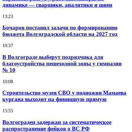
динамике — сварщики, аналитики и швеи
13:23
Бочаров поставил задачи по формированию
бюджета Волгоградской области на 2027 год
10:37
В Волгограде выберут подрядчика для
благоустройства пешеходной зоны у гимназии
№ 10
10:08
Строительство музея СВО у подножия Мамаева
кургана выходит на финишную прямую
15:55
Волгоградец задержан за систематическое
распространение фейков о ВС РФ