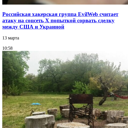
Российская хакерская группа EvilWeb считает
атаку на соцсеть Х попыткой сорвать сделку
между США и Украиной
13 марта
10:58