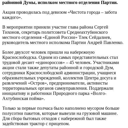
районной Думы, исполком местного отделения Партии.
Акция проводилась под девизом «Чистота города – забота
каждого».
В мероприятии приняли участие глава района Сергей
Тихонов, секретарь политсовета Среднеахтубинского
местного отделения «Единой России» Тлек Сейдалиев,
руководитель местного исполкома Партии Андрей Павленко.
Более двухсот человек пришли на набережную
Краснослободска. Одним из самых представительных стал
трудовой десант «единороссов» – 45 человек. Участниками
акции стали также депутаты районной и городской Дум,
сотрудники Краснослободской администрации, учащиеся
образовательных учреждений, коллектив Центра досуга и
развлечений «Остров», предприниматели, активисты
территориальных органов самоуправления. Поддержали
инициативу и работники Природного парка «Волго-
Ахтубинская пойма».
Только за первые полчаса было наполнено мусором больше
полусотни пакетов, которые вывезли на грузовой машине.
Для сбора бытовых отходов с набережной был также
задействован трактор с прицепом.