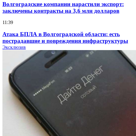
Волгоградские компании нарастили экспорт:
заключены контракты на 3,6 млн долларов
11:39
Атака БПЛА в Волгоградской области: есть
пострадавшие и повреждения инфраструктуры
Эксклюзив
12:01
Волгоградские вузы в топе зарплатного
рейтинга: ВолгГТУ и ВолгГМУ вошли в топ‑15
для химической отрасли и фармацевтики
18:39
В Красноармейском районе Волгограда стартует
конкурс на ремонт моста через Волго‑Донской
судоходный канал
12:28