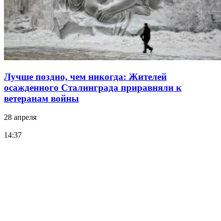
Лучше поздно, чем никогда: Жителей
осажденного Сталинграда приравняли к
ветеранам войны
28 апреля
14:37