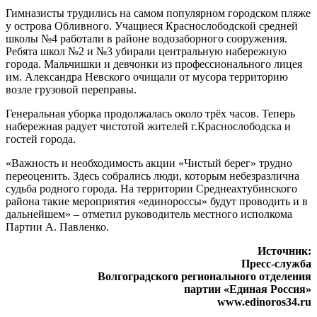
Гимназисты трудились на самом популярном городском пляже
у острова Обливного. Учащиеся Краснослободской средней
школы №4 работали в районе водозаборного сооружения.
Ребята школ №2 и №3 убирали центральную набережную
города. Мальчишки и девчонки из профессионального лицея
им. Александра Невского очищали от мусора территорию
возле грузовой переправы.
Генеральная уборка продолжалась около трёх часов. Теперь
набережная радует чистотой жителей г.Краснослободска и
гостей города.
«Важность и необходимость акции «Чистый берег» трудно
переоценить. Здесь собрались люди, которым небезразлична
судьба родного города. На территории Среднеахтубинского
района такие мероприятия «единороссы» будут проводить и в
дальнейшем» – отметил руководитель местного исполкома
Партии А. Павленко.
Источник:
Пресс-служба
Волгоградского регионального отделения
партии «Единая Россия»
www.edinoros34.ru