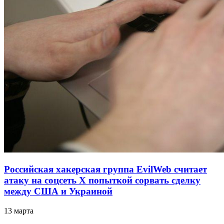
Российская хакерская группа EvilWeb считает
атаку на соцсеть Х попыткой сорвать сделку
между США и Украиной
13 марта