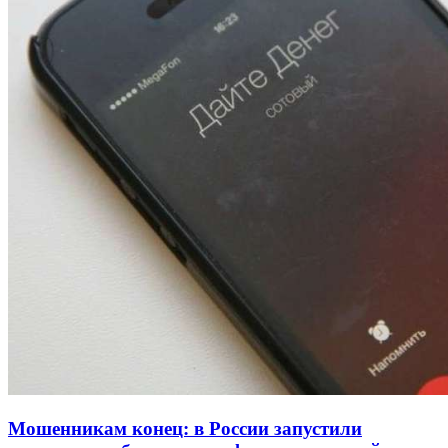
Покушение на убийство в Волгограде: девушка
напала на незнакомую женщину с ножом
12:39
Сладкий праздник в Волгограде: в Центральном
парке прошёл фестиваль „Арбузный переполох“
15:10
Волгоградские компании нарастили экспорт:
заключены контракты на 3,6 млн долларов
Все новости
Мошенникам конец: в России запустили