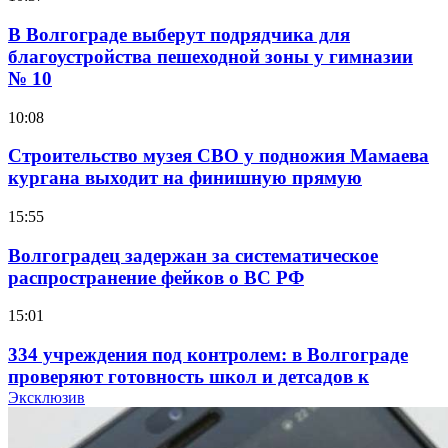
В Волгограде выберут подрядчика для
благоустройства пешеходной зоны у гимназии
№ 10
10:08
Строительство музея СВО у подножия Мамаева
кургана выходит на финишную прямую
15:55
Волгоградец задержан за систематическое
распространение фейков о ВС РФ
15:01
334 учреждения под контролем: в Волгограде
проверяют готовность школ и детсадов к
учебному году
Эксклюзив
13:47