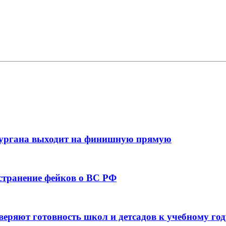
кургана выходит на финишную прямую
остранение фейков о ВС РФ
веряют готовность школ и детсадов к учебному год