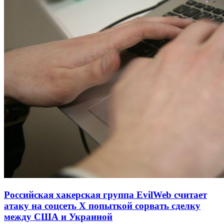
Российская хакерская группа EvilWeb считает
атаку на соцсеть Х попыткой сорвать сделку
между США и Украиной