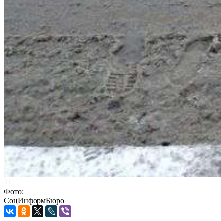
Фото:
СоцИнформБюро