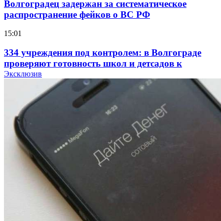
Волгоградец задержан за систематическое
распространение фейков о ВС РФ
15:01
334 учреждения под контролем: в Волгограде
проверяют готовность школ и детсадов к
учебному году
Эксклюзив
13:47
Покушение на убийство в Волгограде: девушка
напала на незнакомую женщину с ножом
12:39
Сладкий праздник в Волгограде: в Центральном
парке прошёл фестиваль „Арбузный переполох“
15:10
Волгоградские компании нарастили экспорт: