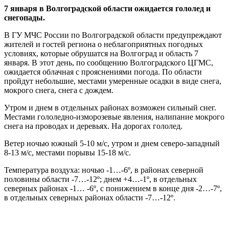
7 января в Волгоградской области ожидается гололед и
снегопады.
В ГУ МЧС России по Волгоградской области предупреждают
жителей и гостей региона о неблагоприятных погодных
условиях, которые обрушатся на Волгоград и область 7
января. В этот день, по сообщению Волгоградского ЦГМС,
ожидается облачная с прояснениями погода. По области
пройдут небольшие, местами умеренные осадки в виде снега,
мокрого снега, снега с дождем.
Утром и днем в отдельных районах возможен сильный снег.
Местами гололедно-изморозевые явления, налипание мокрого
снега на проводах и деревьях. На дорогах гололед.
Ветер ночью южный 5-10 м/с, утром и днем северо-западный
8-13 м/с, местами порывы 15-18 м/с.
Температура воздуха: ночью -1…-6º, в районах северной
половины области -7…-12º; днем +4…-1º, в отдельных
северных районах -1… -6º, с понижением в конце дня -2…-7º,
в отдельных северных районах области -7…-12º.