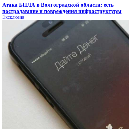
Атака БПЛА в Волгоградской области: есть
пострадавшие и повреждения инфраструктуры
Эксклюзив
12:01
Волгоградские вузы в топе зарплатного
рейтинга: ВолгГТУ и ВолгГМУ вошли в топ‑15
для химической отрасли и фармацевтики
18:39
В Красноармейском районе Волгограда стартует
конкурс на ремонт моста через Волго‑Донской
судоходный канал
12:28
Фестиваль #ТриЧетыре в Волгограде пройдёт
11–13 сентября в рамках Года единства народов
России
Все новости