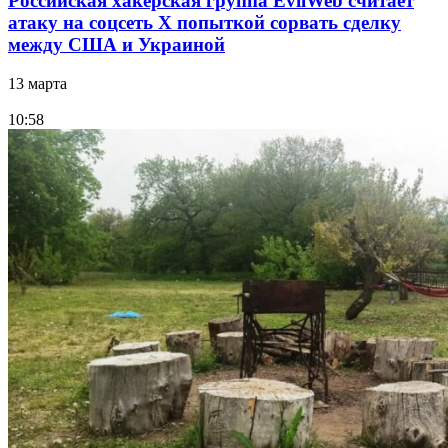
Российская хакерская группа EvilWeb считает
атаку на соцсеть Х попыткой сорвать сделку
между США и Украиной
13 марта
10:58