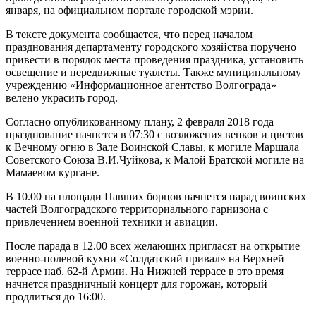
января, на официальном портале городской мэрии.
В тексте документа сообщается, что перед началом
празднования департаменту городского хозяйства поручено
привести в порядок места проведения праздника, установить
освещение и передвижные туалеты. Также муниципальному
учреждению «Информационное агентство Волгограда»
велено украсить город.
Согласно опубликованному плану, 2 февраля 2018 года
празднование начнется в 07:30 с возложения венков и цветов
к Вечному огню в Зале Воинской Славы, к могиле Маршала
Советского Союза В.И.Чуйкова, к Малой Братской могиле на
Мамаевом кургане.
В 10.00 на площади Павших борцов начнется парад воинских
частей Волгоградского территориального гарнизона с
привлечением военной техники и авиации.
После парада в 12.00 всех желающих пригласят на открытие
военно-полевой кухни «Солдатский привал» на Верхней
террасе наб. 62-й Армии. На Нижней террасе в это время
начнется праздничный концерт для горожан, который
продлиться до 16:00.