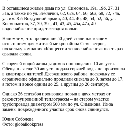
В оставшиеся жилые дома по ул. Симонова, 19а, 19б, 27, 31,
31а, а также по ул. Землячки, 62, 62а, 64, 66, 66а, 68, 72, 74а,
ул. им. 8-й Воздушной армии, 40, 44, 46, 48, 54, 52, 56, ул.
Космонавтов, 37, 39, 39а, 41, 43, 45, 45а, 47а, 49
водоснабжение придет сегодня ночью.
Напомним, что прошедшие 50 дней стали настоящим
испытанием для жителей микрорайона Семь ветров,
поскольку компания «Концессии теплоснабжения» шесть раз
срывала сроки.
С горячей водой жильцы домов попрощались 10 августа.
Обещанная еще 30 августа подача горячей воды не произошла
в квартирах жителей Дзержинского района, поскольку ее
ограничение официально продлили сначала до 9, затем до 17,
а потом и вовсе одним до 25, а другим до 26 сентября.
Однако 26 сентября произошел порыв в двух метрах от
реконструированной теплотрассы – на старом участке
трубопровода диаметром 500 мм по ул. Симонова. Из-за
замены поврежденного участка срок снова сдвинулся.
Юлия Соболева
Фото: globallookpress