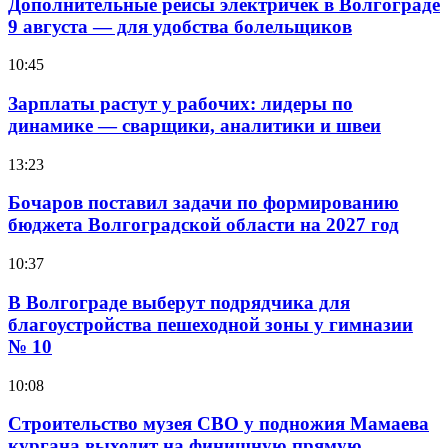
Дополнительные рейсы электричек в Волгограде
9 августа — для удобства болельщиков
10:45
Зарплаты растут у рабочих: лидеры по
динамике — сварщики, аналитики и швеи
13:23
Бочаров поставил задачи по формированию
бюджета Волгоградской области на 2027 год
10:37
В Волгограде выберут подрядчика для
благоустройства пешеходной зоны у гимназии
№ 10
10:08
Строительство музея СВО у подножия Мамаева
кургана выходит на финишную прямую