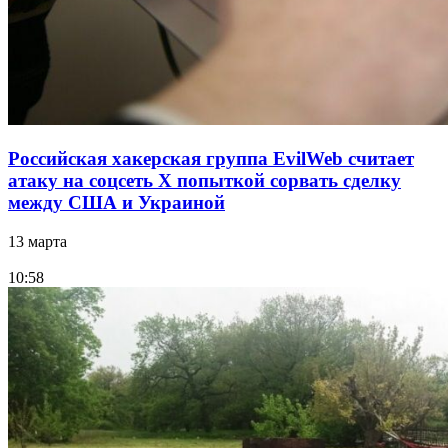
Российская хакерская группа EvilWeb считает
атаку на соцсеть Х попыткой сорвать сделку
между США и Украиной
13 марта
10:58