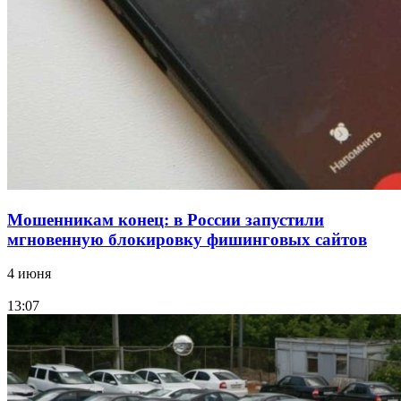
12:28
Фестиваль #ТриЧетыре в Волгограде пройдёт
11–13 сентября в рамках Года единства народов
России
Все новости
Мошенникам конец: в России запустили
мгновенную блокировку фишинговых сайтов
4 июня
13:07