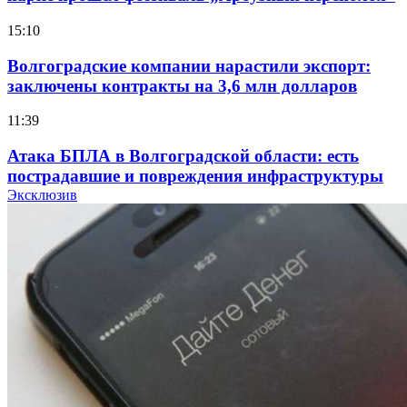
15:10
Волгоградские компании нарастили экспорт:
заключены контракты на 3,6 млн долларов
11:39
Атака БПЛА в Волгоградской области: есть
пострадавшие и повреждения инфраструктуры
Эксклюзив
12:01
Волгоградские вузы в топе зарплатного
рейтинга: ВолгГТУ и ВолгГМУ вошли в топ‑15
для химической отрасли и фармацевтики
18:39
В Красноармейском районе Волгограда стартует
конкурс на ремонт моста через Волго‑Донской
судоходный канал