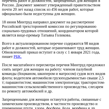
перечень работ и должностей, запрещенных для женщин в
России. Документ заменит утвержденный правительством
почти 20 лет назад список из 456 видов работ, которые
официально были недоступны для женщин.
18 июня Минтруд направил документ на рассмотрение
Российской трехсторонней комиссии по регулированию
социально-трудовых отношений, координатором которой
является вице-премьер Татьяна Голикова.
Всего в актуализированном перечне содержится 98 видов
работ и должностей, которые ограничивают труд женщин.
Обновленный приказ вступит в силу с 1 января 2021 года,
пишет
РБК.
После масштабного пересмотра перечня Минтруд предложил
снять запрет для женщин на работу: членом палубной
команды (боцманом, шкипером и матросом) судов всех видов
флота; водителем автомобиля грузоподъемностью свыше 2,5
т; парашютистом; машинистом электропоезда; трактористом-
машинистом сельскохозяйственного производства, слесарем
по ремонту автомобилей и др.
Запрещенными для женщин останутся работы, связанные с
химическим производством, в частности производство и
применение ртути, хлора, фосфора, йода, морфина и др.