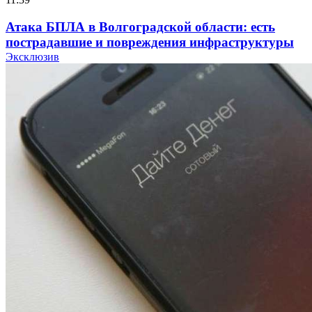
Атака БПЛА в Волгоградской области: есть
пострадавшие и повреждения инфраструктуры
Эксклюзив
12:01
Волгоградские вузы в топе зарплатного
рейтинга: ВолгГТУ и ВолгГМУ вошли в топ‑15
для химической отрасли и фармацевтики
18:39
В Красноармейском районе Волгограда стартует
конкурс на ремонт моста через Волго‑Донской
судоходный канал
12:28
Фестиваль #ТриЧетыре в Волгограде пройдёт
11–13 сентября в рамках Года единства народов
России