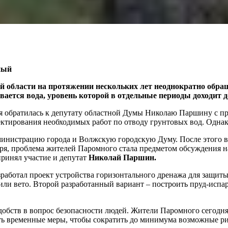
ный
области на протяжении нескольких лет неоднократно обраща
вается вода, уровень которой в отдельные периоды доходит д
 обратилась к депутату областной Думы Николаю Паршину с пр
ктирования необходимых работ по отводу грунтовых вод. Однако
инистрацию города и Волжскую городскую Думу. После этого в 
ября, проблема жителей Паромного стала предметом обсуждения 
принял участие и депутат
Николай Паршин.
работал проект устройства горизонтального дренажа для защит
и вето. Второй разработанный вариант – построить пруд-испари
удобств в вопрос безопасности людей. Жители Паромного сегодня,
ть временные меры, чтобы сократить до минимума возможные р