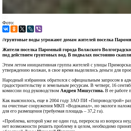
Фото:
//грунтовые воды угрожают домам жителей поселка Паром
Жители поселка Паромный города Волжского Волгоградской 
под действием грунтовых вод. В подвалах постоянно скапли
Этим летом инициативная группа жителей с улицы Приморская
утверждению волжан, в свое время выделялись деньги для прое
Народный избранник обратился с официальным запросом в адм
градостроительству и земельным ресурсам. В четверг, 16 сент
комиссии под руководством
Андрея Мишустина.
В ее работе 
Как выяснилось, еще в 2004 году ЗАО ПИ «Гипроводстрой» раз
на очистные сооружения МКП «Водоканал», но экологи наложил
для его размещения (требуемая площадь – 37,2 га).
«Проблема, которой уже не один год, переросла из вопроса не
нет возможности решить проблему в целом, необходимо приня