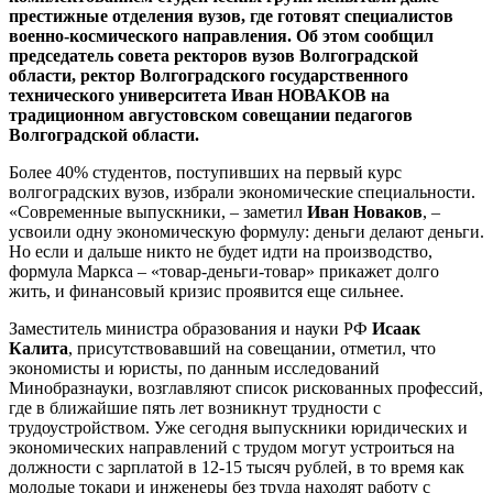
престижные отделения вузов, где готовят специалистов
военно-космического направления. Об этом сообщил
председатель совета ректоров вузов Волгоградской
области, ректор Волгоградского государственного
технического университета Иван НОВАКОВ на
традиционном августовском совещании педагогов
Волгоградской области.
Более 40% студентов, поступивших на первый курс
волгоградских вузов, избрали экономические специальности.
«Современные выпускники, – заметил
Иван Новаков
, –
усвоили одну экономическую формулу: деньги делают деньги.
Но если и дальше никто не будет идти на производство,
формула Маркса – «товар-деньги-товар» прикажет долго
жить, и финансовый кризис проявится еще сильнее.
Заместитель министра образования и науки РФ
Исаак
Калита
, присутствовавший на совещании, отметил, что
экономисты и юристы, по данным исследований
Минобразнауки, возглавляют список рискованных профессий,
где в ближайшие пять лет возникнут трудности с
трудоустройством. Уже сегодня выпускники юридических и
экономических направлений с трудом могут устроиться на
должности с зарплатой в 12-15 тысяч рублей, в то время как
молодые токари и инженеры без труда находят работу с