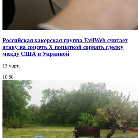
Российская хакерская группа EvilWeb считает
атаку на соцсеть Х попыткой сорвать сделку
между США и Украиной
13 марта
10:58