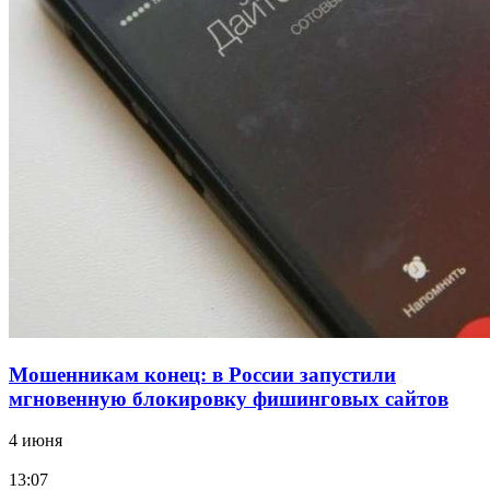
12:39
Сладкий праздник в Волгограде: в Центральном
парке прошёл фестиваль „Арбузный переполох“
15:10
Волгоградские компании нарастили экспорт:
заключены контракты на 3,6 млн долларов
Все новости
Мошенникам конец: в России запустили
мгновенную блокировку фишинговых сайтов
4 июня
13:07