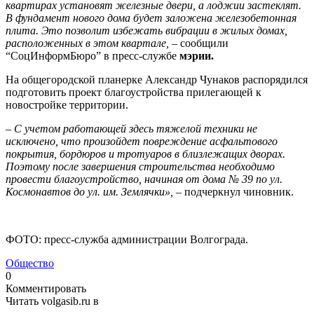
квартирах установят железные двери, а лоджии застеклят.
В фундамент нового дома будет заложена железобетонная
плита. Это позволит избежать вибрации в жилых домах,
расположенных в этом квартале,
– сообщили
“СоцИнформБюро” в пресс-службе
мэрии.
На общегородской планерке Александр Чунаков распорядился
подготовить проект благоустройства прилегающей к
новостройке территории.
–
С учетом работающей здесь тяжелой техники не
исключено, что произойдет повреждение асфальтового
покрытия, бордюров и тротуаров в близлежащих дворах.
Поэтому после завершения строительства необходимо
провести благоустройство, начиная от дома № 39 по ул.
Космонавтов до ул. им. Землячки»,
– подчеркнул чиновник.
ФОТО: пресс-служба администрации Волгограда.
Общество
0
Комментировать
Читать volgasib.ru в