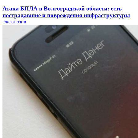
Атака БПЛА в Волгоградской области: есть
пострадавшие и повреждения инфраструктуры
Эксклюзив
12:01
Волгоградские вузы в топе зарплатного
рейтинга: ВолгГТУ и ВолгГМУ вошли в топ‑15
для химической отрасли и фармацевтики
18:39
В Красноармейском районе Волгограда стартует
конкурс на ремонт моста через Волго‑Донской
судоходный канал
12:28
Фестиваль #ТриЧетыре в Волгограде пройдёт
11–13 сентября в рамках Года единства народов
России