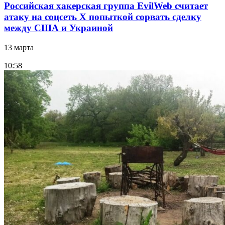
Российская хакерская группа EvilWeb считает
атаку на соцсеть Х попыткой сорвать сделку
между США и Украиной
13 марта
10:58