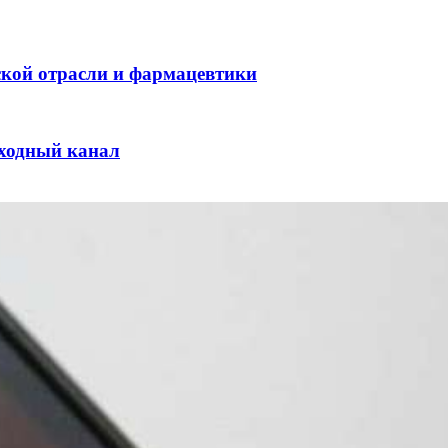
ской отрасли и фармацевтики
оходный канал
и