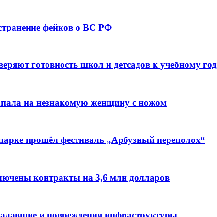
остранение фейков о ВС РФ
веряют готовность школ и детсадов к учебному год
напала на незнакомую женщину с ножом
 парке прошёл фестиваль „Арбузный переполох“
лючены контракты на 3,6 млн долларов
традавшие и повреждения инфраструктуры