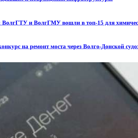
а: ВолгГТУ и ВолгГМУ вошли в топ‑15 для химиче
конкурс на ремонт моста через Волго‑Донской суд
3 сентября в рамках Года единства народов Росси