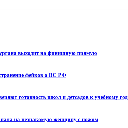
кургана выходит на финишную прямую
остранение фейков о ВС РФ
веряют готовность школ и детсадов к учебному год
напала на незнакомую женщину с ножом