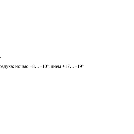
.
 воздуха: ночью +8…+10º; днем +17…+19º.