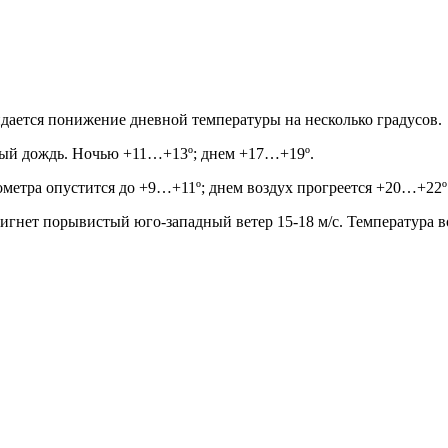
дается понижение дневной температуры на несколько градусов.
нный дождь. Ночью +11…+13º; днем +17…+19º.
мометра опустится до +9…+11º; днем воздух прогреется +20…+22º
астигнет порывистый юго-западный ветер 15-18 м/с. Температура