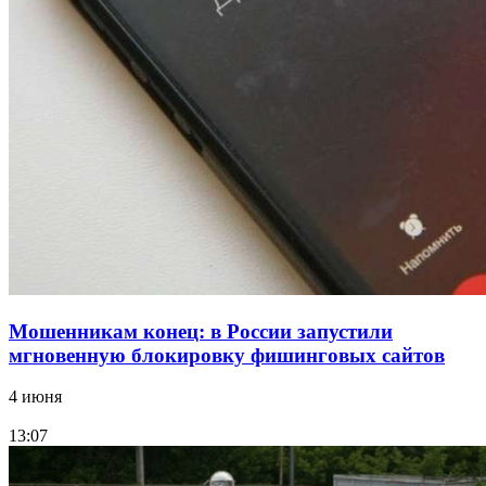
Сладкий праздник в Волгограде: в Центральном
парке прошёл фестиваль „Арбузный переполох“
15:10
Волгоградские компании нарастили экспорт:
заключены контракты на 3,6 млн долларов
Все новости
Мошенникам конец: в России запустили
мгновенную блокировку фишинговых сайтов
4 июня
13:07