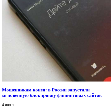
18:39
В Красноармейском районе Волгограда стартует
конкурс на ремонт моста через Волго‑Донской
судоходный канал
12:28
Фестиваль #ТриЧетыре в Волгограде пройдёт
11–13 сентября в рамках Года единства народов
России
Все новости
Мошенникам конец: в России запустили
мгновенную блокировку фишинговых сайтов
4 июня