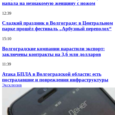
напала на незнакомую женщину с ножом
12:39
Сладкий праздник в Волгограде: в Центральном
парке прошёл фестиваль „Арбузный переполох“
15:10
Волгоградские компании нарастили экспорт:
заключены контракты на 3,6 млн долларов
11:39
Атака БПЛА в Волгоградской области: есть
пострадавшие и повреждения инфраструктуры
Эксклюзив
12:01
Волгоградские вузы в топе зарплатного
рейтинга: ВолгГТУ и ВолгГМУ вошли в топ‑15
для химической отрасли и фармацевтики