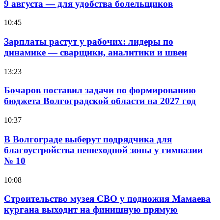
9 августа — для удобства болельщиков
10:45
Зарплаты растут у рабочих: лидеры по
динамике — сварщики, аналитики и швеи
13:23
Бочаров поставил задачи по формированию
бюджета Волгоградской области на 2027 год
10:37
В Волгограде выберут подрядчика для
благоустройства пешеходной зоны у гимназии
№ 10
10:08
Строительство музея СВО у подножия Мамаева
кургана выходит на финишную прямую