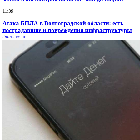
11:39
Атака БПЛА в Волгоградской области: есть
пострадавшие и повреждения инфраструктуры
Эксклюзив
12:01
Волгоградские вузы в топе зарплатного
рейтинга: ВолгГТУ и ВолгГМУ вошли в топ‑15
для химической отрасли и фармацевтики
18:39
В Красноармейском районе Волгограда стартует
конкурс на ремонт моста через Волго‑Донской
судоходный канал
12:28
Фестиваль #ТриЧетыре в Волгограде пройдёт
11–13 сентября в рамках Года единства народов