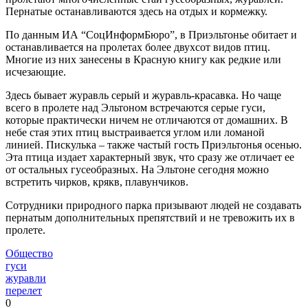
Пернатые останавливаются здесь на отдых и кормежку.
По данным ИА “СоцИнформБюро”, в Приэльтонье обитает и
останавливается на пролетах более двухсот видов птиц.
Многие из них занесены в Красную книгу как редкие или
исчезающие.
Здесь бывает журавль серый и журавль-красавка. Но чаще
всего в пролете над Эльтоном встречаются серые гуси,
которые практически ничем не отличаются от домашних. В
небе стая этих птиц выстраивается углом или ломаной
линией. Пискулька – также частый гость Приэльтонья осенью.
Эта птица издает характерный звук, что сразу же отличает ее
от остальных гусеобразных. На Эльтоне сегодня можно
встретить чирков, крякв, плавунчиков.
Сотрудники природного парка призывают людей не создавать
пернатым дополнительных препятствий и не тревожить их в
пролете.
Общество
гуси
журавли
перелет
0