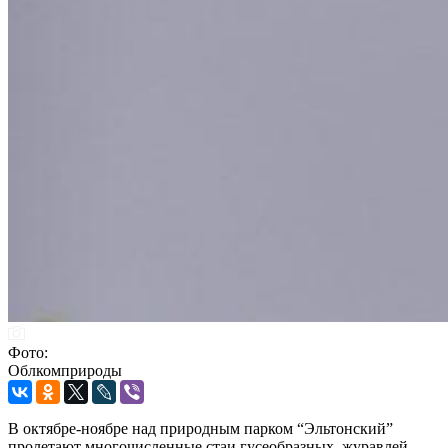
Фото:
Облкомприроды
В октябре-ноябре над природным парком “Эльтонский”
пролетают многочисленные стаи гусеобразных, журавлей.