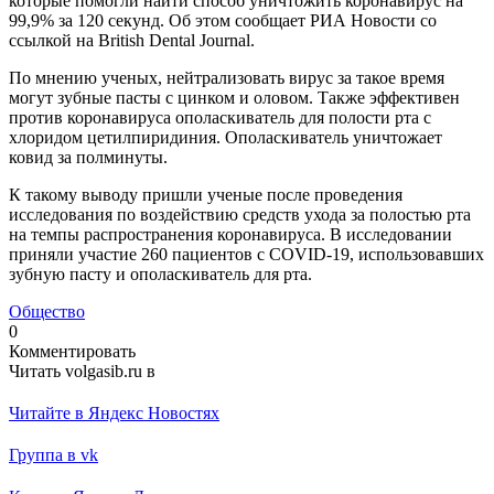
которые помогли найти способ уничтожить коронавирус на
99,9% за 120 секунд. Об этом сообщает РИА Новости со
ссылкой на British Dental Journal.
По мнению ученых, нейтрализовать вирус за такое время
могут зубные пасты с цинком и оловом. Также эффективен
против коронавируса ополаскиватель для полости рта с
хлоридом цетилпиридиния. Ополаскиватель уничтожает
ковид за полминуты.
К такому выводу пришли ученые после проведения
исследования по воздействию средств ухода за полостью рта
на темпы распространения коронавируса. В исследовании
приняли участие 260 пациентов с COVID-19, использовавших
зубную пасту и ополаскиватель для рта.
Общество
0
Комментировать
Читать volgasib.ru в
Читайте в Яндекс Новостях
Группа в vk