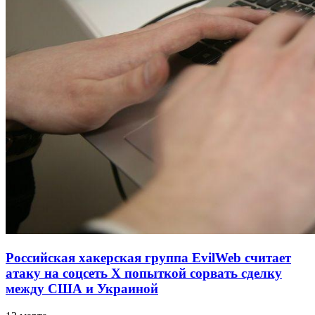
Российская хакерская группа EvilWeb считает
атаку на соцсеть Х попыткой сорвать сделку
между США и Украиной