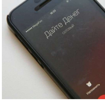
13:47
Покушение на убийство в Волгограде: девушка
напала на незнакомую женщину с ножом
12:39
Сладкий праздник в Волгограде: в Центральном
парке прошёл фестиваль „Арбузный переполох“
15:10
Волгоградские компании нарастили экспорт:
заключены контракты на 3,6 млн долларов
Все новости