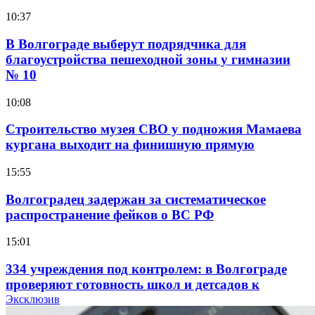
10:37
В Волгограде выберут подрядчика для
благоустройства пешеходной зоны у гимназии
№ 10
10:08
Строительство музея СВО у подножия Мамаева
кургана выходит на финишную прямую
15:55
Волгоградец задержан за систематическое
распространение фейков о ВС РФ
15:01
334 учреждения под контролем: в Волгограде
проверяют готовность школ и детсадов к
учебному году
Эксклюзив