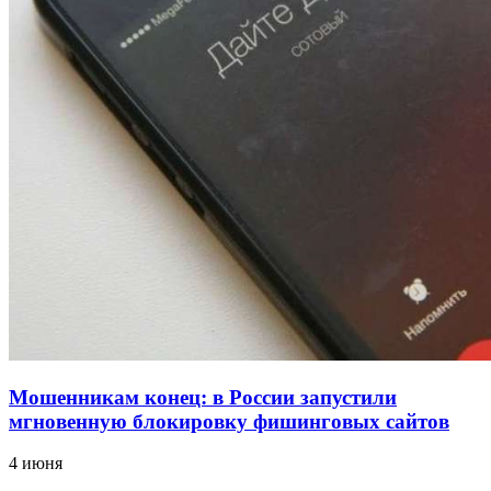
18:39
В Красноармейском районе Волгограда стартует
конкурс на ремонт моста через Волго‑Донской
судоходный канал
12:28
Фестиваль #ТриЧетыре в Волгограде пройдёт
11–13 сентября в рамках Года единства народов
России
Все новости
Мошенникам конец: в России запустили
мгновенную блокировку фишинговых сайтов
4 июня