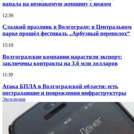
напала на незнакомую женщину с ножом
12:39
Сладкий праздник в Волгограде: в Центральном
парке прошёл фестиваль „Арбузный переполох“
15:10
Волгоградские компании нарастили экспорт:
заключены контракты на 3,6 млн долларов
11:39
Атака БПЛА в Волгоградской области: есть
пострадавшие и повреждения инфраструктуры
Эксклюзив
12:01
Волгоградские вузы в топе зарплатного
рейтинга: ВолгГТУ и ВолгГМУ вошли в топ‑15
для химической отрасли и фармацевтики