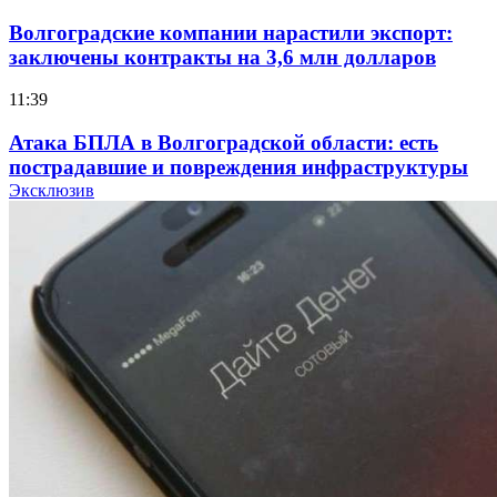
Волгоградские компании нарастили экспорт:
заключены контракты на 3,6 млн долларов
11:39
Атака БПЛА в Волгоградской области: есть
пострадавшие и повреждения инфраструктуры
Эксклюзив
12:01
Волгоградские вузы в топе зарплатного
рейтинга: ВолгГТУ и ВолгГМУ вошли в топ‑15
для химической отрасли и фармацевтики
18:39
В Красноармейском районе Волгограда стартует
конкурс на ремонт моста через Волго‑Донской
судоходный канал
12:28