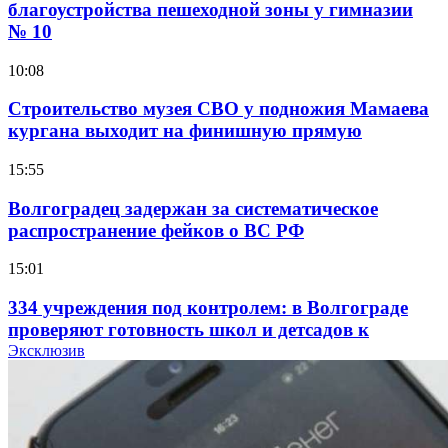
благоустройства пешеходной зоны у гимназии
№ 10
10:08
Строительство музея СВО у подножия Мамаева
кургана выходит на финишную прямую
15:55
Волгоградец задержан за систематическое
распространение фейков о ВС РФ
15:01
334 учреждения под контролем: в Волгограде
проверяют готовность школ и детсадов к
учебному году
Эксклюзив
13:47
Покушение на убийство в Волгограде: девушка