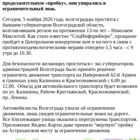
продолжительную «пробку», они упирались в
ограничительный знак.
Сегодня, 5 ноября 2020 года, волгоградцы простятся с
бывшим губернатором Волгоградской области,
возглавлявшим регион на протяжении 13-ти лет – Николаем
Максютой. Как стало известно “СоцИнформБюро”, прощание
пройдет в Центральном концертном зале и на него в связи с
противоэпидемологическими мерами отведено 1,5 часа – с 9
утра до 10.30.
Для безопасности желающих проститься с экс-губернатором,
администрацией Волгограда было принято решение
ограничить движение транспорта на Набережной 62-й Армии
в границах улиц Калинина и Краснознаменской с 6.00 до
12.00. Объезд для автомобильного транспорта будет возможен
по ул. Калинина, Рабоче-Крестьянской, Краснознаменской,
пр. Ленина.
Автомобилисты Волгограда узнали об ограничении
движения, лишь увидев ограничительные знаки на дороге.
Все близлежащие улицы оказались перегружены транспортом.
Приложение Яндекс.Карты даже приняло “мертвую” пробку
на Астраханском мосту за ограничение движения.