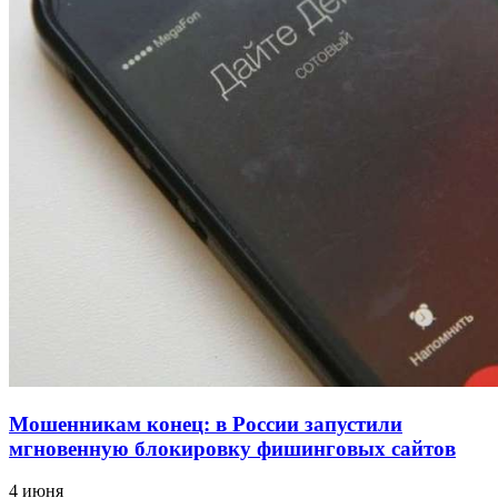
напала на незнакомую женщину с ножом
12:39
Сладкий праздник в Волгограде: в Центральном
парке прошёл фестиваль „Арбузный переполох“
15:10
Волгоградские компании нарастили экспорт:
заключены контракты на 3,6 млн долларов
Все новости
Мошенникам конец: в России запустили
мгновенную блокировку фишинговых сайтов
4 июня