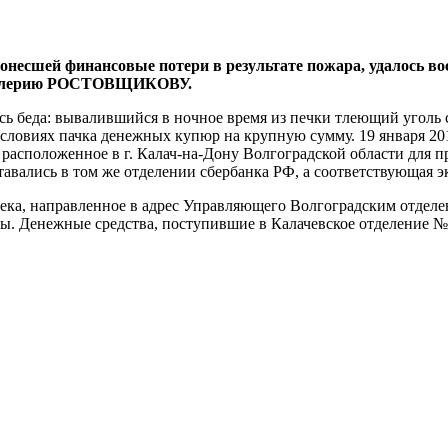
онесшей финансовые потери в результате пожара, удалось в
Валерию РОСТОВЩИКОВУ.
ась беда: вывалившийся в ночное время из печки тлеющий уголь
ловиях пачка денежных купюр на крупную сумму. 19 января 201
 расположенное в г. Калач-на-Дону Волгоградской области для 
авались в том же отделении сбербанка РФ, а соответствующая эк
ека, направленное в адрес Управляющего Волгоградским отдел
ы. Денежные средства, поступившие в Калачевское отделение №