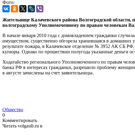
Фото:
Жительнице Калачевского района Волгоградской области, п
волгоградскому Уполномоченному по
правам человекам 
В начале января 2010 года с домовладением гражданки случил
имуществом, существенно обгорела хранившаяся в домашних ус
результате пожара, в Калачевское отделение № 3952 АК СБ РФ,
купюры. Однако по прошествии полугода указанные деньги ост
Ходатайство регионального Уполномоченного по правам челов
банка РФ в интересах гражданки, разрешило проблему женщин
в августе зачислены на счет заявительницы.
Общество
0
Комментировать
Читать volgasib.ru в