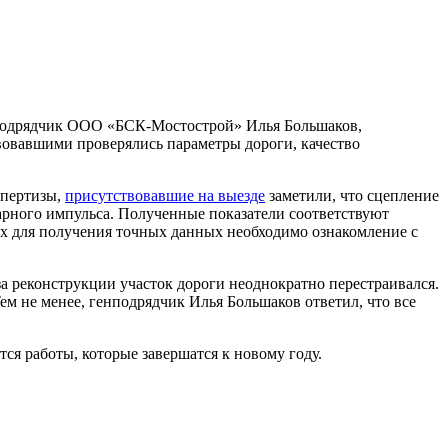
подрядчик ООО «БСК-Мостострой» Илья Большаков,
вовавшими проверялись параметры дороги, качество
спертизы,
присутствовавшие на выезде
заметили, что сцепление
арного импульса. Полученные показатели соответствуют
аях для получения точных данных необходимо ознакомление с
за реконструкции участок дороги неоднократно перестраивался.
 Тем не менее, генподрядчик Илья Большаков ответил, что все
тся работы, которые завершатся к новому году.