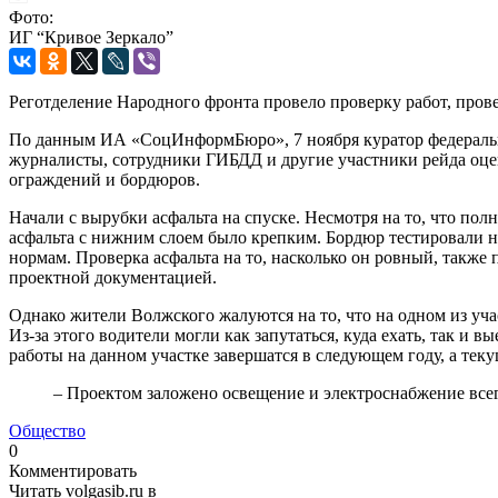
Фото:
ИГ “Кривое Зеркало”
Реготделение Народного фронта провело проверку работ, прове
По данным ИА «СоцИнформБюро», 7 ноября куратор федераль
журналисты, сотрудники ГИБДД и другие участники рейда оцен
ограждений и бордюров.
Начали с вырубки асфальта на спуске. Несмотря на то, что по
асфальта с нижним слоем было крепким. Бордюр тестировали 
нормам. Проверка асфальта на то, насколько он ровный, также
проектной документацией.
Однако жители Волжского жалуются на то, что на одном из учас
Из-за этого водители могли как запутаться, куда ехать, так и 
работы на данном участке завершатся в следующем году, а теку
– Проектом заложено освещение и электроснабжение всего
Общество
0
Комментировать
Читать volgasib.ru в