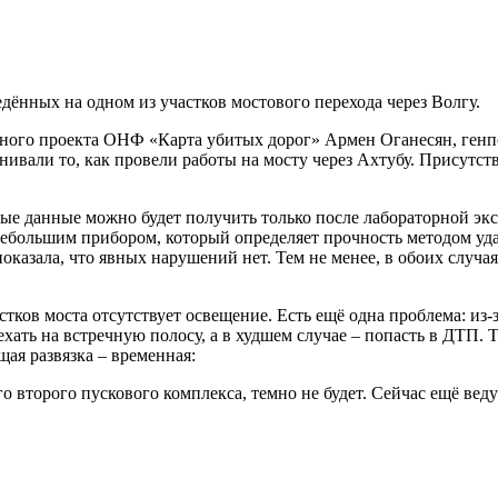
дённых на одном из участков мостового перехода через Волгу.
ного проекта ОНФ «Карта убитых дорог» Армен Оганесян, ген
ивали то, как провели работы на мосту через Ахтубу. Присутст
лные данные можно будет получить только после лабораторной эк
небольшим прибором, который определяет прочность методом уд
 показала, что явных нарушений нет. Тем не менее, в обоих случ
тков моста отсутствует освещение. Есть ещё одна проблема: из-
выехать на встречную полосу, а в худшем случае – попасть в ДТП.
щая развязка – временная:
 второго пускового комплекса, темно не будет. Сейчас ещё веду