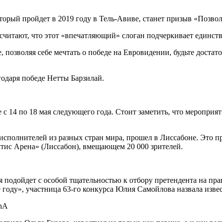
рый пройдет в 2019 году в Тель-Авиве, станет призыв «Позволь
тают, что этот «впечатляющий» слоган подчеркивает единство 
, позволяя себе мечтать о победе на Евровидении, будьте достат
одаря победе Нетты Барзилай.
 14 по 18 мая следующего года. Стоит заметить, что мероприяти
сполнителей из разных стран мира, прошел в Лиссабоне. Это пр
Алтис Арена» (Лиссабон), вмещающем 20 000 зрителей.
ия подойдет с особой тщательностью к отбору претендента на пр
19 году», участница 63-го конкурса Юлия Самойлова назвала из
UhA