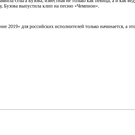
аявила Ольга Бузова, известная не только как певица, а и как 
ду, Бузова выпустила клип на песню «Чемпион».
ние 2019» для российских исполнителей только начинается, а это