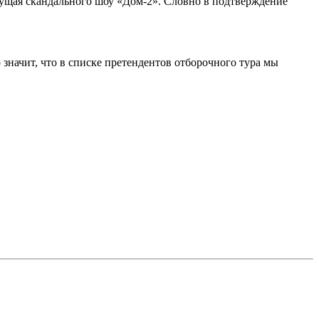
ведущая скандального шоу «Дом-2». Словно в подтверждение
 значит, что в списке претендентов отборочного тура мы