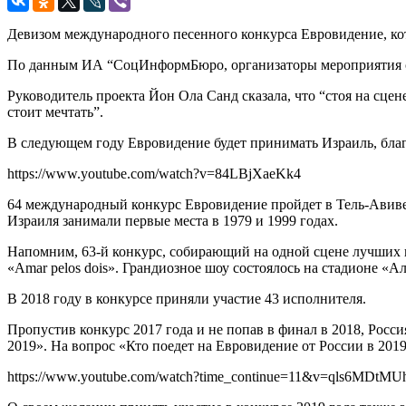
Девизом международного песенного конкурса Евровидение, кото
По данным ИА “СоцИнформБюро, организаторы мероприятия счи
Руководитель проекта Йон Ола Санд сказала, что “стоя на сцене
стоит мечтать”.
В следующем году Евровидение будет принимать Израиль, благ
https://www.youtube.com/watch?v=84LBjXaeKk4
64 международный конкурс Евровидение пройдет в Тель-Авиве с
Израиля занимали первые места в 1979 и 1999 годах.
Напомним, 63-й конкурс, собирающий на одной сцене лучших и
«Amar pelos dois». Грандиозное шоу состоялось на стадионе «
В 2018 году в конкурсе приняли участие 43 исполнителя.
Пропустив конкурс 2017 года и не попав в финал в 2018, Росс
2019». На вопрос «Кто поедет на Евровидение от России в 20
https://www.youtube.com/watch?time_continue=11&v=qls6MDtM