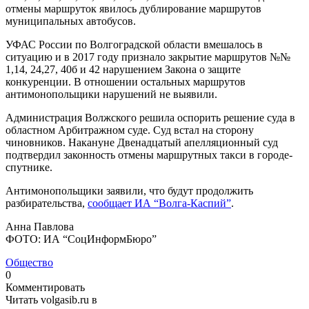
отмены маршруток явилось дублирование маршрутов
муниципальных автобусов.
УФАС России по Волгоградской области вмешалось в
ситуацию и в 2017 году признало закрытие маршрутов №№
1,14, 24,27, 40б и 42 нарушением Закона о защите
конкуренции. В отношении остальных маршрутов
антимонопольщики нарушений не выявили.
Администрация Волжского решила оспорить решение суда в
областном Арбитражном суде. Суд встал на сторону
чиновников. Накануне Двенадцатый апелляционный суд
подтвердил законность отмены маршрутных такси в городе-
спутнике.
Антимонопольщики заявили, что будут продолжить
разбирательства,
сообщает ИА “Волга-Каспий”
.
Анна Павлова
ФОТО: ИА “СоцИнформБюро”
Общество
0
Комментировать
Читать volgasib.ru в