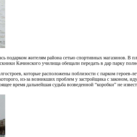
ась подарком жителям района сетью спортивных магазинов. В пла
скники Качинского училища обещали передать в дар парку полн
лгостроев, которые расположены поблизости с парком героев-летч
оторого, из-за возникших проблем у застройщика с законом, иду
тоящее время дальнейшая судьба возведенной “коробки” не извест