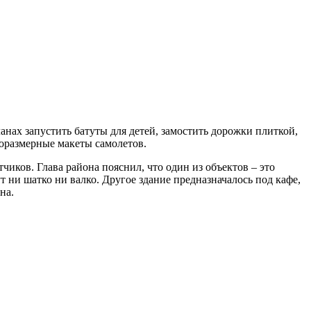
нах запустить батуты для детей, замостить дорожки плиткой,
оразмерные макеты самолетов.
иков. Глава района пояснил, что один из объектов – это
т ни шатко ни валко. Другое здание предназначалось под кафе,
на.