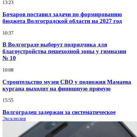
13:23
Бочаров поставил задачи по формированию
бюджета Волгоградской области на 2027 год
10:37
В Волгограде выберут подрядчика для
благоустройства пешеходной зоны у гимназии
№ 10
10:08
Строительство музея СВО у подножия Мамаева
кургана выходит на финишную прямую
15:55
Волгоградец задержан за систематическое
распространение фейков о ВС РФ
Эксклюзив
15:01