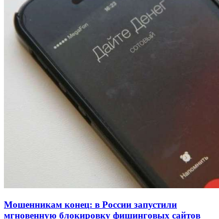
334 учреждения под контролем: в Волгограде
проверяют готовность школ и детсадов к
учебному году
13:47
Покушение на убийство в Волгограде: девушка
напала на незнакомую женщину с ножом
12:39
Сладкий праздник в Волгограде: в Центральном
парке прошёл фестиваль „Арбузный переполох“
Все новости
Мошенникам конец: в России запустили
мгновенную блокировку фишинговых сайтов