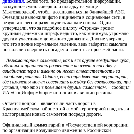
движения.
Более того, по предварительной информации,
воздушное судно совершило посадку на улице
Мачтозаводской, чтобы дозаправиться на ближайшей АЗС.
Очевидцы выложили фото инцидента в социальные сети, в
результате чего и развернулись жаркие споры. Одни
утверждали, что за подобное пилоту «Стрижа» грозит
крупный денежный штраф, ведь это, как минимум, угрожало
другим участникам дорожного движения. Другие уверяли,
что это вполне нормальное явление, ведь габариты самолета
позволяли совершить посадку и взлететь с проезжей части.
–
Легкомоторные самолеты, как и все другие воздушные суда,
обязаны запрашивать разрешение на взлет и посадку у
авиадиспетчера и именно он несет ответственность за
подобные решения. Однако, есть определенные территории,
где самолеты могут совершать посадку без согласования, при
условии, что это не помешает другим самолетам
, – сообщил
ИА «СоцИнформБюро» источник в авиации региона.
Остается вопрос – является ли часть дороги в
Красноармейском районе этой самой территорией и ждать ли
волгоградцам новых самолетов посреди дороги.
Официальный комментарий в «Государственной корпорации
по организации воздушного движения в Российской