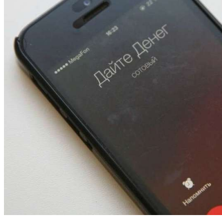
13:47
Покушение на убийство в Волгограде: девушка
напала на незнакомую женщину с ножом
12:39
Сладкий праздник в Волгограде: в Центральном
парке прошёл фестиваль „Арбузный переполох“
15:10
Волгоградские компании нарастили экспорт:
заключены контракты на 3,6 млн долларов
Все новости