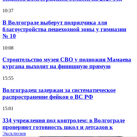
10:37
В Волгограде выберут подрядчика для
благоустройства пешеходной зоны у гимназии
№ 10
10:08
Строительство музея СВО у подножия Мамаева
кургана выходит на финишную прямую
15:55
Волгоградец задержан за систематическое
распространение фейков о ВС РФ
15:01
334 учреждения под контролем: в Волгограде
проверяют готовность школ и детсадов к
учебному году
Эксклюзив