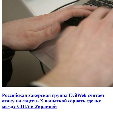
Российская хакерская группа EvilWeb считает
атаку на соцсеть Х попыткой сорвать сделку
между США и Украиной