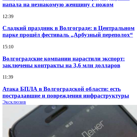
напала на незнакомую женщину с ножом
12:39
Сладкий праздник в Волгограде: в Центральном
парке прошёл фестиваль „Арбузный переполох“
15:10
Волгоградские компании нарастили экспорт:
заключены контракты на 3,6 млн долларов
11:39
Атака БПЛА в Волгоградской области: есть
пострадавшие и повреждения инфраструктуры
Эксклюзив
12:01
Волгоградские вузы в топе зарплатного
рейтинга: ВолгГТУ и ВолгГМУ вошли в топ‑15
для химической отрасли и фармацевтики