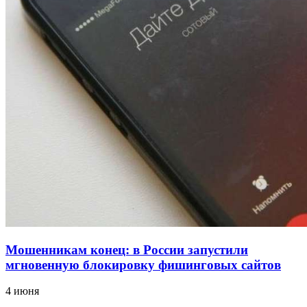
18:39
В Красноармейском районе Волгограда стартует
конкурс на ремонт моста через Волго‑Донской
судоходный канал
12:28
Фестиваль #ТриЧетыре в Волгограде пройдёт
11–13 сентября в рамках Года единства народов
России
Все новости
Мошенникам конец: в России запустили
мгновенную блокировку фишинговых сайтов
4 июня