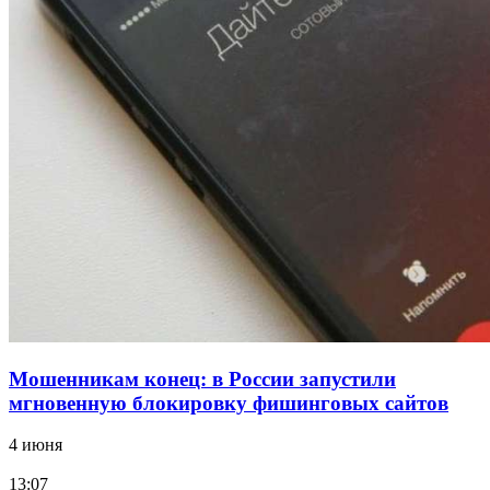
12:39
Сладкий праздник в Волгограде: в Центральном
парке прошёл фестиваль „Арбузный переполох“
15:10
Волгоградские компании нарастили экспорт:
заключены контракты на 3,6 млн долларов
Все новости
Мошенникам конец: в России запустили
мгновенную блокировку фишинговых сайтов
4 июня
13:07