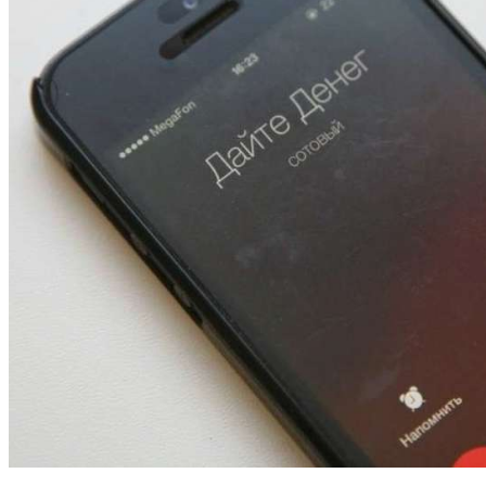
12:01
Волгоградские вузы в топе зарплатного
рейтинга: ВолгГТУ и ВолгГМУ вошли в топ‑15
для химической отрасли и фармацевтики
18:39
В Красноармейском районе Волгограда стартует
конкурс на ремонт моста через Волго‑Донской
судоходный канал
12:28
Фестиваль #ТриЧетыре в Волгограде пройдёт
11–13 сентября в рамках Года единства народов
России
Все новости