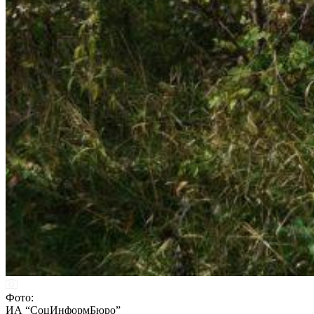
Фото:
ИА “СоцИнформБюро”