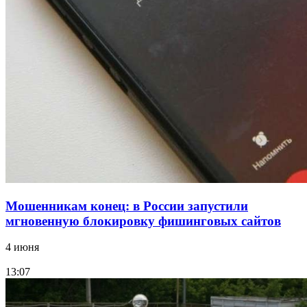
парке прошёл фестиваль „Арбузный переполох“
15:10
Волгоградские компании нарастили экспорт:
заключены контракты на 3,6 млн долларов
Все новости
Мошенникам конец: в России запустили
мгновенную блокировку фишинговых сайтов
4 июня
13:07