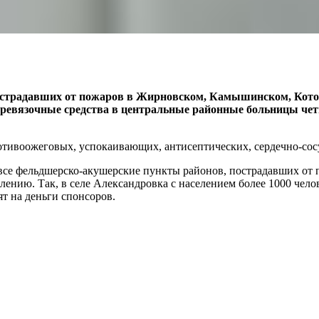
острадавших от пожаров в Жирновском, Камышинском, Кото
ревязочные средства в центральные районные больницы четы
тивоожеговых, успокаивающих, антисептических, сердечно-сосу
е фельдшерско-акушерские пункты районов, пострадавших от по
лению. Так, в селе Александровка с населением более 1000 чел
т на деньги спонсоров.