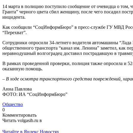
14 марта в полицию поступило сообщение от очевидца о том, 
Гранта” черного цвета сбил женщину, после чего посадил пос
инцидента.
Как сообщили “СоцИнформБюро” в пресс-службе ГУ МВД Росси
“Перехват”.
Сотрудники опросили 34-летнего водителя автомашины “Лада Г
общественного транспорта “канал им. Ленина” заметил, как п
неравнодушный волгоградец доставил пострадавшую в травмп
В рамках проведенной проверки, полиция также опросила и 52-
оказанную помощь.
–
В ходе осмотра транспортного средства повреждений, хар
Анна Павлова
ФОТО: ИА “СоцИнформБюро”
Общество
0
Комментировать
Читать volgasib.ru в
Читайте в Яндекс Новостях