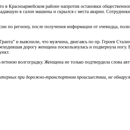
что в Красноармейском районе напротив остановки общественно
традавшую в салон машины и скрылся с места аварии. Сотрудники
и по региону, после получения информации от очевидца, поли
ранта” и выяснили, что мужчина, двигаясь по пр. Героев Стали
ереходившая дорогу женщина поскользнулась и подвернула ногу.
ункт.
летнюю волгоградку. Женщина не только подтвердила слова авто
актерных при дорожно-транспортном происшествии, не обнару