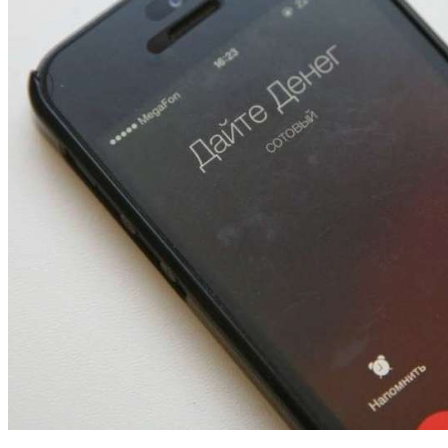
13:47
Покушение на убийство в Волгограде: девушка
напала на незнакомую женщину с ножом
12:39
Сладкий праздник в Волгограде: в Центральном
парке прошёл фестиваль „Арбузный переполох“
15:10
Волгоградские компании нарастили экспорт:
заключены контракты на 3,6 млн долларов
Все новости