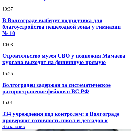
10:37
В Волгограде выберут подрядчика для
благоустройства пешеходной зоны у гимназии
№ 10
10:08
Строительство музея СВО у подножия Мамаева
кургана выходит на финишную прямую
15:55
Волгоградец задержан за систематическое
распространение фейков о ВС РФ
15:01
334 учреждения под контролем: в Волгограде
проверяют готовность школ и детсадов к
учебному году
Эксклюзив