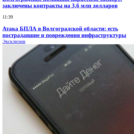
заключены контракты на 3,6 млн долларов
11:39
Атака БПЛА в Волгоградской области: есть
пострадавшие и повреждения инфраструктуры
Эксклюзив
12:01
Волгоградские вузы в топе зарплатного
рейтинга: ВолгГТУ и ВолгГМУ вошли в топ‑15
для химической отрасли и фармацевтики
18:39
В Красноармейском районе Волгограда стартует
конкурс на ремонт моста через Волго‑Донской
судоходный канал
12:28
Фестиваль #ТриЧетыре в Волгограде пройдёт