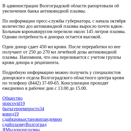
В администрации Волгоградской области рапортовали об
увеличении банка антиковидной плазмы.
По информации пресс-службы губернатора, с начала октября
количество доз антиковидной плазмы выросло почти вдвое.
Больным коронавирусом перелили около 145 литров плазмы.
Однако потребность в донорах остается высокой.
Один донор сдает 450 мл крови. После переработки из нее
получают от 250 до 270 мл лечебной дозы антиковидной
плазмы. Напомним, что она переливается с учетом группы
крови донора и реципиента.
Подробную информацию можно получить у специалистов
донорского отдела Волгоградского областного центра крови
по телефону (8442) 37-69-65. Консультации проходят
ежедневно в рабочие дни с 13.00 до 15.00.
Общество
stopcovid19
бытьгероемпросто34
ковид19
сдайкровьостановипандемию
сдайплазмуВолгоград
ЯМыдонорплазмы