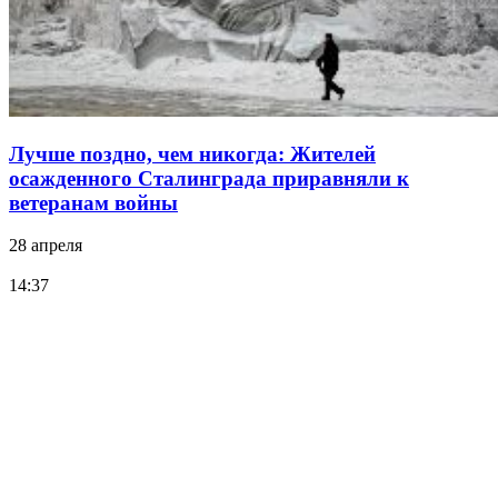
Лучше поздно, чем никогда: Жителей
осажденного Сталинграда приравняли к
ветеранам войны
28 апреля
14:37