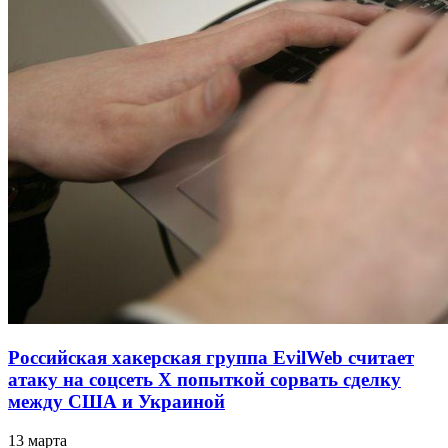
Российская хакерская группа EvilWeb считает
атаку на соцсеть Х попыткой сорвать сделку
между США и Украиной
13 марта