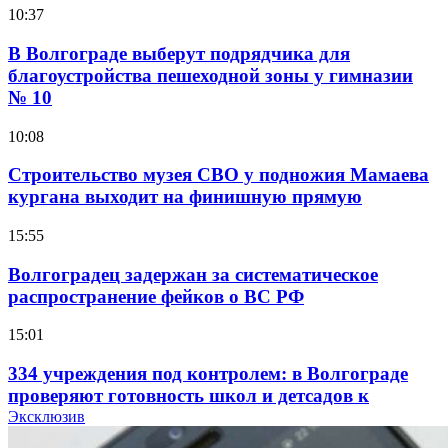
10:37
В Волгограде выберут подрядчика для
благоустройства пешеходной зоны у гимназии
№ 10
10:08
Строительство музея СВО у подножия Мамаева
кургана выходит на финишную прямую
15:55
Волгоградец задержан за систематическое
распространение фейков о ВС РФ
15:01
334 учреждения под контролем: в Волгограде
проверяют готовность школ и детсадов к
учебному году
Эксклюзив