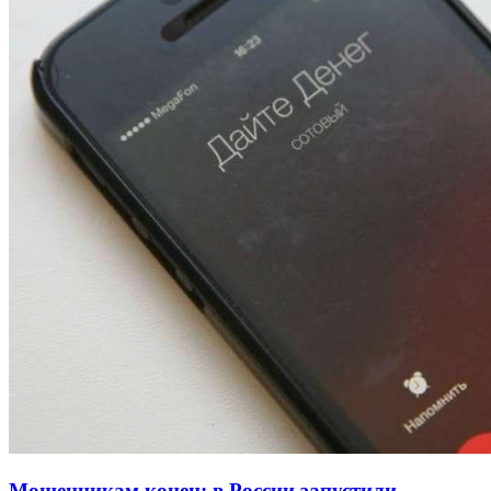
13:47
Покушение на убийство в Волгограде: девушка
напала на незнакомую женщину с ножом
12:39
Сладкий праздник в Волгограде: в Центральном
парке прошёл фестиваль „Арбузный переполох“
15:10
Волгоградские компании нарастили экспорт:
заключены контракты на 3,6 млн долларов
Все новости
Мошенникам конец: в России запустили