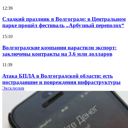
12:39
Сладкий праздник в Волгограде: в Центральном
парке прошёл фестиваль „Арбузный переполох“
15:10
Волгоградские компании нарастили экспорт:
заключены контракты на 3,6 млн долларов
11:39
Атака БПЛА в Волгоградской области: есть
пострадавшие и повреждения инфраструктуры
Эксклюзив
12:01
Волгоградские вузы в топе зарплатного
рейтинга: ВолгГТУ и ВолгГМУ вошли в топ‑15
для химической отрасли и фармацевтики
18:39