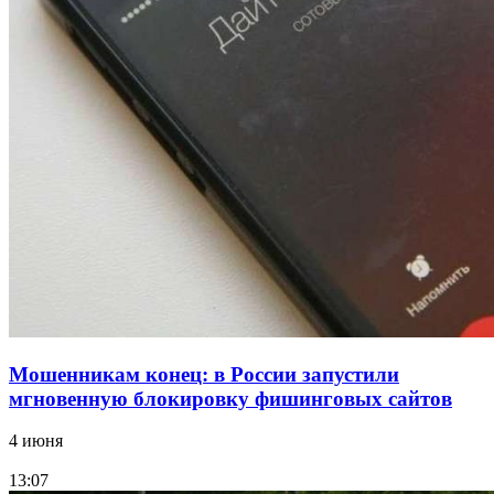
В Красноармейском районе Волгограда стартует
конкурс на ремонт моста через Волго‑Донской
судоходный канал
12:28
Фестиваль #ТриЧетыре в Волгограде пройдёт
11–13 сентября в рамках Года единства народов
России
Все новости
Мошенникам конец: в России запустили
мгновенную блокировку фишинговых сайтов
4 июня
13:07