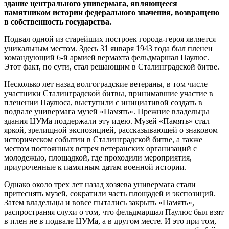
здание центрального универмага, являющееся
памятником истории федерального значения, возвращено
в собственность государства.
Подвал одной из старейших построек города-героя является
уникальным местом. Здесь 31 января 1943 года был пленен
командующий 6-й армией вермахта фельдмаршал Паулюс.
Этот факт, по сути, стал решающим в Сталинградской битве.
Несколько лет назад волгоградские ветераны, в том числе
участники Сталинградской битвы, принимавшие участие в
пленении Паулюса, выступили с инициативой создать в
подвале универмага музей «Память». Прежние владельцы
здания ЦУМа поддержали эту идею. Музей «Память» стал
яркой, зрелищной экспозицией, рассказывающей о знаковом
историческом событии в Сталинградской битве, а также
местом постоянных встреч ветеранских организаций с
молодежью, площадкой, где проходили мероприятия,
приуроченные к памятным датам военной истории.
Однако около трех лет назад хозяева универмага стали
притеснять музей, сократили часть площадей и экспозиций.
Затем владельцы и вовсе пытались закрыть «Память»,
распространяя слухи о том, что фельдмаршал Паулюс был взят
в плен не в подвале ЦУМа, а в другом месте. И это при том,