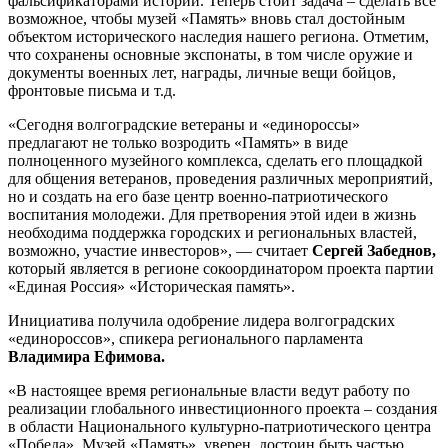
фальсификаторами истории. Теперь стоит задача – сделать все
возможное, чтобы музей «Память» вновь стал достойным
объектом исторического наследия нашего региона. Отметим,
что сохранены основные экспонаты, в том числе оружие и
документы военных лет, награды, личные вещи бойцов,
фронтовые письма и т.д.
«Сегодня волгоградские ветераны и «единороссы»
предлагают не только возродить «Память» в виде
полноценного музейного комплекса, сделать его площадкой
для общения ветеранов, проведения различных мероприятий,
но и создать на его базе центр военно-патриотического
воспитания молодежи. Для претворения этой идеи в жизнь
необходима поддержка городских и региональных властей,
возможно, участие инвесторов», — считает
Сергей Забеднов,
который является в регионе сокоординатором проекта партии
«Единая Россия» «Историческая память».
Инициатива получила одобрение лидера волгоградских
«единороссов», спикера регионального парламента
Владимира Ефимова.
«В настоящее время региональные власти ведут работу по
реализации глобального инвестиционного проекта – создания
в области Национального культурно-патриотического центра
«Победа». Музей «Память», уверен, достоин быть частью