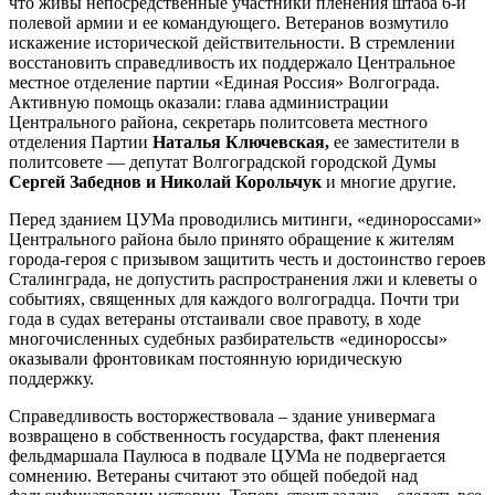
что живы непосредственные участники пленения штаба 6-й
полевой армии и ее командующего. Ветеранов возмутило
искажение исторической действительности. В стремлении
восстановить справедливость их поддержало Центральное
местное отделение партии «Единая Россия» Волгограда.
Активную помощь оказали: глава администрации
Центрального района, секретарь политсовета местного
отделения Партии
Наталья Ключевская,
ее заместители в
политсовете — депутат Волгоградской городской Думы
Сергей Забеднов и Николай Корольчук
и многие другие.
Перед зданием ЦУМа проводились митинги, «единороссами»
Центрального района было принято обращение к жителям
города-героя с призывом защитить честь и достоинство героев
Сталинграда, не допустить распространения лжи и клеветы о
событиях, священных для каждого волгоградца. Почти три
года в судах ветераны отстаивали свое правоту, в ходе
многочисленных судебных разбирательств «единороссы»
оказывали фронтовикам постоянную юридическую
поддержку.
Справедливость восторжествовала – здание универмага
возвращено в собственность государства, факт пленения
фельдмаршала Паулюса в подвале ЦУМа не подвергается
сомнению. Ветераны считают это общей победой над