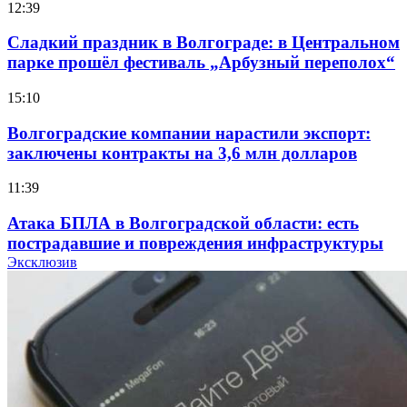
12:39
Сладкий праздник в Волгограде: в Центральном
парке прошёл фестиваль „Арбузный переполох“
15:10
Волгоградские компании нарастили экспорт:
заключены контракты на 3,6 млн долларов
11:39
Атака БПЛА в Волгоградской области: есть
пострадавшие и повреждения инфраструктуры
Эксклюзив
12:01
Волгоградские вузы в топе зарплатного
рейтинга: ВолгГТУ и ВолгГМУ вошли в топ‑15
для химической отрасли и фармацевтики
18:39