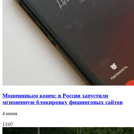
В Красноармейском районе Волгограда стартует
конкурс на ремонт моста через Волго‑Донской
судоходный канал
12:28
Фестиваль #ТриЧетыре в Волгограде пройдёт
11–13 сентября в рамках Года единства народов
России
Все новости
Мошенникам конец: в России запустили
мгновенную блокировку фишинговых сайтов
4 июня
13:07