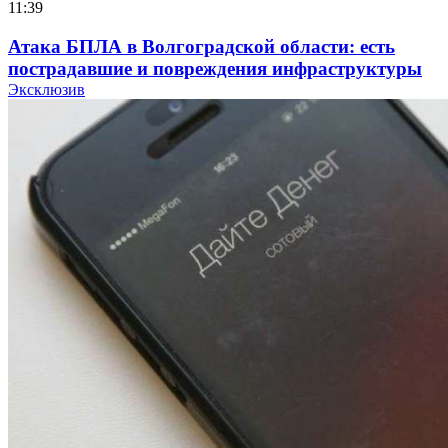
11:39
Атака БПЛА в Волгоградской области: есть
пострадавшие и повреждения инфраструктуры
Эксклюзив
12:01
Волгоградские вузы в топе зарплатного
рейтинга: ВолгГТУ и ВолгГМУ вошли в топ‑15
для химической отрасли и фармацевтики
18:39
В Красноармейском районе Волгограда стартует
конкурс на ремонт моста через Волго‑Донской
судоходный канал
12:28
Фестиваль #ТриЧетыре в Волгограде пройдёт
11–13 сентября в рамках Года единства народов
России