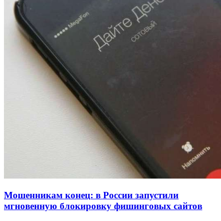
напала на незнакомую женщину с ножом
12:39
Сладкий праздник в Волгограде: в Центральном
парке прошёл фестиваль „Арбузный переполох“
15:10
Волгоградские компании нарастили экспорт:
заключены контракты на 3,6 млн долларов
Все новости
Мошенникам конец: в России запустили
мгновенную блокировку фишинговых сайтов