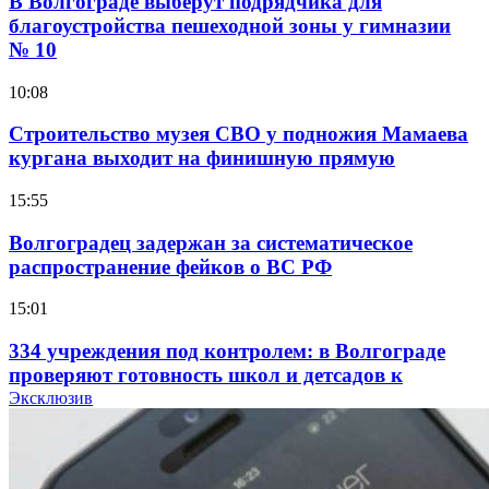
В Волгограде выберут подрядчика для
благоустройства пешеходной зоны у гимназии
№ 10
10:08
Строительство музея СВО у подножия Мамаева
кургана выходит на финишную прямую
15:55
Волгоградец задержан за систематическое
распространение фейков о ВС РФ
15:01
334 учреждения под контролем: в Волгограде
проверяют готовность школ и детсадов к
учебному году
Эксклюзив
13:47
Покушение на убийство в Волгограде: девушка