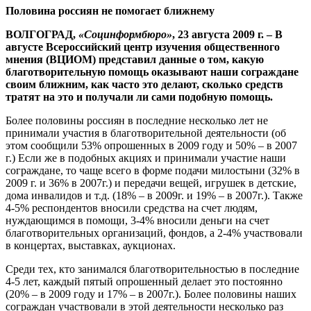
Половина россиян не помогает ближнему
ВОЛГОГРАД,
«Социнформбюро»
, 23 августа 2009 г. – В
августе Всероссийский центр изучения общественного
мнения (ВЦИОМ) представил данные о том, какую
благотворительную помощь оказывают наши сограждане
своим ближним, как часто это делают, сколько средств
тратят на это и получали ли сами подобную помощь.
Более половины россиян в последние несколько лет не
принимали участия в благотворительной деятельности (об
этом сообщили 53% опрошенных в 2009 году и 50% – в 2007
г.) Если же в подобных акциях и принимали участие наши
сограждане, то чаще всего в форме подачи милостыни (32% в
2009 г. и 36% в 2007г.) и передачи вещей, игрушек в детские,
дома инвалидов и т.д. (18% – в 2009г. и 19% – в 2007г.). Также
4-5% респондентов вносили средства на счет людям,
нуждающимся в помощи, 3-4% вносили деньги на счет
благотворительных организаций, фондов, а 2-4% участвовали
в концертах, выставках, аукционах.
Среди тех, кто занимался благотворительностью в последние
4-5 лет, каждый пятый опрошенный делает это постоянно
(20% – в 2009 году и 17% – в 2007г.). Более половины наших
сограждан участвовали в этой деятельности несколько раз