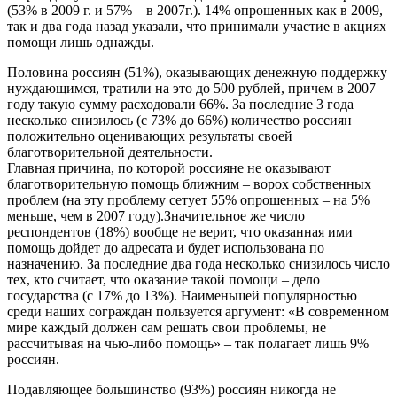
(53% в 2009 г. и 57% – в 2007г.). 14% опрошенных как в 2009,
так и два года назад указали, что принимали участие в акциях
помощи лишь однажды.
Половина россиян (51%), оказывающих денежную поддержку
нуждающимся, тратили на это до 500 рублей, причем в 2007
году такую сумму расходовали 66%. За последние 3 года
несколько снизилось (с 73% до 66%) количество россиян
положительно оценивающих результаты своей
благотворительной деятельности.
Главная причина, по которой россияне не оказывают
благотворительную помощь ближним – ворох собственных
проблем (на эту проблему сетует 55% опрошенных – на 5%
меньше, чем в 2007 году).Значительное же число
респондентов (18%) вообще не верит, что оказанная ими
помощь дойдет до адресата и будет использована по
назначению. За последние два года несколько снизилось число
тех, кто считает, что оказание такой помощи – дело
государства (с 17% до 13%). Наименьшей популярностью
среди наших сограждан пользуется аргумент: «В современном
мире каждый должен сам решать свои проблемы, не
рассчитывая на чью-либо помощь» – так полагает лишь 9%
россиян.
Подавляющее большинство (93%) россиян никогда не